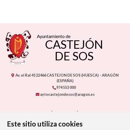
Ayuntamiento de
CASTEJÓN
DE SOS
Av. el Ral 41
22466
CASTEJON DE SOS (HUESCA)
- ARAGÓN
(ESPAÑA)
974 553 000
aytocastejondesos@aragon.es
CONTACTO
MAPA WEB
AVISO LEGAL
PROTECCIÓN DE DATOS
ACCESIBILIDAD
Este sitio utiliza cookies
POLÍTICA DE COOKIES