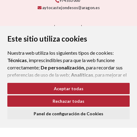
974 553 000
aytocastejondesos@aragon.es
CONTACTO
MAPA WEB
AVISO LEGAL
PROTECCIÓN DE DATOS
ACCESIBILIDAD
Este sitio utiliza cookies
POLÍTICA DE COOKIES
Nuestra web utiliza los siguientes tipos de cookies:
ENLAC
Técnicas
, imprescindibles para que la web funcione
correctamente;
De personalización,
para recordar sus
preferencias de uso de la web;
Analíticas
, para mejorar el
funcionamiento de la web y sus servicios.
Aceptar todas
Si acepta pulsando el botón
“Aceptar todas”
Rechazar todas
consideramos que acepta su uso. Si pulsa el botón
“Rechazar todas”
o continúa navegando sin realizar
Panel de configuración de Cookies
ninguna acción, se guardarán las cookies técnicas
imprescindibles. Para personalizar sus preferencias
acceda al
“Panel de configuración de cookies”.