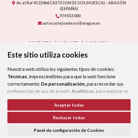
Av. el Ral 41
22466
CASTEJON DE SOS (HUESCA)
- ARAGÓN
(ESPAÑA)
974 553 000
aytocastejondesos@aragon.es
CONTACTO
MAPA WEB
AVISO LEGAL
PROTECCIÓN DE DATOS
ACCESIBILIDAD
Este sitio utiliza cookies
POLÍTICA DE COOKIES
Nuestra web utiliza los siguientes tipos de cookies:
ENLAC
Técnicas
, imprescindibles para que la web funcione
correctamente;
De personalización,
para recordar sus
preferencias de uso de la web;
Analíticas
, para mejorar el
funcionamiento de la web y sus servicios.
Aceptar todas
Si acepta pulsando el botón
“Aceptar todas”
Rechazar todas
consideramos que acepta su uso. Si pulsa el botón
“Rechazar todas”
o continúa navegando sin realizar
Panel de configuración de Cookies
ninguna acción, se guardarán las cookies técnicas