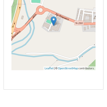
Leaflet
| ©
OpenStreetMap
contributors.