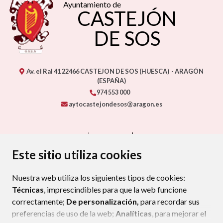
Ayuntamiento de
CASTEJÓN
DE SOS
Av. el Ral 41
22466
CASTEJON DE SOS (HUESCA)
- ARAGÓN
(ESPAÑA)
974 553 000
aytocastejondesos@aragon.es
CONTACTO
MAPA WEB
AVISO LEGAL
PROTECCIÓN DE DATOS
ACCESIBILIDAD
Este sitio utiliza cookies
POLÍTICA DE COOKIES
Nuestra web utiliza los siguientes tipos de cookies:
ENLAC
Técnicas
, imprescindibles para que la web funcione
correctamente;
De personalización,
para recordar sus
preferencias de uso de la web;
Analíticas
, para mejorar el