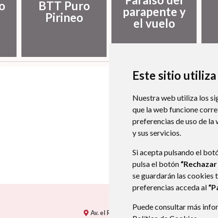
o
BTT Puro
parapente y
Pirineo
el vuelo
Este sitio utiliz
Nuestra web utiliza los si
que la web funcione corr
preferencias de uso de la
y sus servicios.
Si acepta pulsando el bot
pulsa el botón
“Rechazar
se guardarán las cookies 
preferencias acceda al
“P
Puede consultar más infor
Av. el Ral 41
22466
CASTEJON DE SOS (HUE