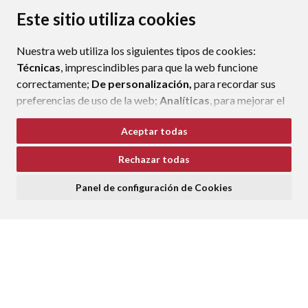
PROTECCIÓN DE DATOS
ACCESIBILIDAD
Este sitio utiliza cookies
POLÍTICA DE COOKIES
Nuestra web utiliza los siguientes tipos de cookies:
ENLAC
Técnicas
, imprescindibles para que la web funcione
correctamente;
De personalización,
para recordar sus
preferencias de uso de la web;
Analíticas
, para mejorar el
funcionamiento de la web y sus servicios.
Aceptar todas
Si acepta pulsando el botón
“Aceptar todas”
Rechazar todas
consideramos que acepta su uso. Si pulsa el botón
“Rechazar todas”
o continúa navegando sin realizar
Panel de configuración de Cookies
ninguna acción, se guardarán las cookies técnicas
imprescindibles. Para personalizar sus preferencias
acceda al
“Panel de configuración de cookies”.
Puede consultar más información, cómo configurarlas y
posibles riesgos en nuestra
Política de Cookies
.