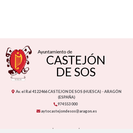
Ayuntamiento de
CASTEJÓN
DE SOS
Av. el Ral 41
22466
CASTEJON DE SOS (HUESCA)
- ARAGÓN
(ESPAÑA)
974 553 000
aytocastejondesos@aragon.es
CONTACTO
MAPA WEB
AVISO LEGAL