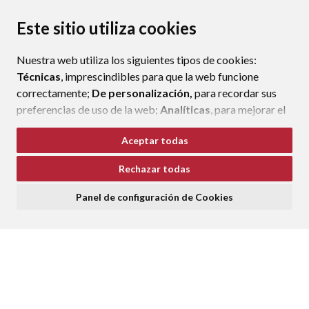
CONTACTO
MAPA WEB
AVISO LEGAL
PROTECCIÓN DE DATOS
ACCESIBILIDAD
Este sitio utiliza cookies
POLÍTICA DE COOKIES
Nuestra web utiliza los siguientes tipos de cookies:
ENLAC
Técnicas
, imprescindibles para que la web funcione
correctamente;
De personalización,
para recordar sus
preferencias de uso de la web;
Analíticas
, para mejorar el
funcionamiento de la web y sus servicios.
Aceptar todas
Si acepta pulsando el botón
“Aceptar todas”
Rechazar todas
consideramos que acepta su uso. Si pulsa el botón
“Rechazar todas”
o continúa navegando sin realizar
Panel de configuración de Cookies
ninguna acción, se guardarán las cookies técnicas
imprescindibles. Para personalizar sus preferencias
acceda al
“Panel de configuración de cookies”.
Puede consultar más información, cómo configurarlas y
posibles riesgos en nuestra
Política de Cookies
.