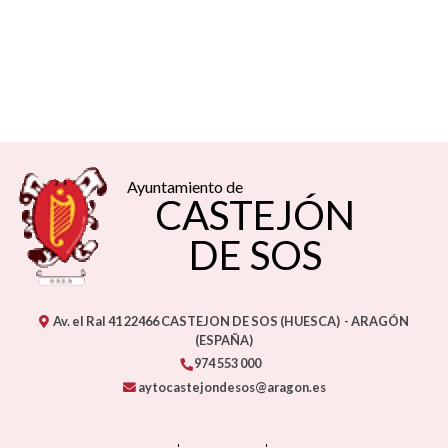
Ayuntamiento de
CASTEJÓN
DE SOS
Av. el Ral 41
22466
CASTEJON DE SOS (HUESCA)
- ARAGÓN
(ESPAÑA)
974 553 000
aytocastejondesos@aragon.es