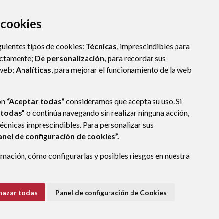
a cookies
guientes tipos de cookies:
Técnicas
, imprescindibles para
ectamente;
De personalización,
para recordar sus
 web;
Analíticas
, para mejorar el funcionamiento de la web
ón
“Aceptar todas”
consideramos que acepta su uso. Si
 todas”
o continúa navegando sin realizar ninguna acción,
técnicas imprescindibles. Para personalizar sus
anel de configuración de cookies”.
mación, cómo configurarlas y posibles riesgos en nuestra
SCA)
- ARAGÓN
(ESPAÑA)
hazar todas
Panel de configuración de Cookies