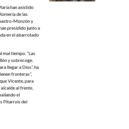
María han asistido
Romería de las
arbastro-Monzón y
han presidido junto a
ada en el abarrotado
l mal tiempo. “Las
ellón y sobrecoge.
a llegar a Dios”, ha
ienen fronteras”,
oque Vicente, para
alcalde al frente,
bailando el
s Pitarrois del