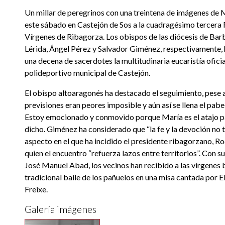
Un millar de peregrinos con una treintena de imágenes de 
este sábado en Castejón de Sos a la cuadragésimo tercera 
Vírgenes de Ribagorza. Los obispos de las diócesis de B
Lérida, Ángel Pérez y Salvador Giménez, respectivamente, 
una decena de sacerdotes la multitudinaria eucaristía ofici
polideportivo municipal de Castejón.
El obispo altoaragonés ha destacado el seguimiento, pese a
previsiones eran peores imposible y aún así se llena el pab
Estoy emocionado y conmovido porque María es el atajo par
dicho. Giménez ha considerado que “la fe y la devoción no t
aspecto en el que ha incidido el presidente ribagorzano, R
quien el encuentro “refuerza lazos entre territorios”. Con su 
José Manuel Abad, los vecinos han recibido a las vírgenes 
tradicional baile de los pañuelos en una misa cantada por El
Freixe.
Galería imágenes