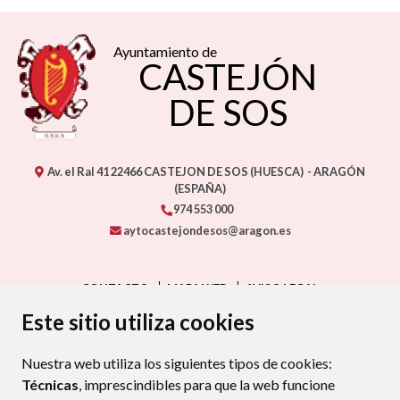
Ayuntamiento de
CASTEJÓN
DE SOS
Av. el Ral 41
22466
CASTEJON DE SOS (HUESCA)
- ARAGÓN
(ESPAÑA)
974 553 000
aytocastejondesos@aragon.es
CONTACTO
MAPA WEB
AVISO LEGAL
PROTECCIÓN DE DATOS
ACCESIBILIDAD
Este sitio utiliza cookies
POLÍTICA DE COOKIES
Nuestra web utiliza los siguientes tipos de cookies:
ENLAC
Técnicas
, imprescindibles para que la web funcione