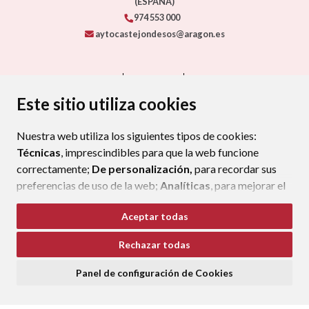
(ESPAÑA)
974 553 000
aytocastejondesos@aragon.es
CONTACTO
MAPA WEB
AVISO LEGAL
PROTECCIÓN DE DATOS
ACCESIBILIDAD
Este sitio utiliza cookies
POLÍTICA DE COOKIES
Nuestra web utiliza los siguientes tipos de cookies:
ENLAC
Técnicas
, imprescindibles para que la web funcione
correctamente;
De personalización,
para recordar sus
preferencias de uso de la web;
Analíticas
, para mejorar el
funcionamiento de la web y sus servicios.
Aceptar todas
Si acepta pulsando el botón
“Aceptar todas”
Rechazar todas
consideramos que acepta su uso. Si pulsa el botón
“Rechazar todas”
o continúa navegando sin realizar
Panel de configuración de Cookies
ninguna acción, se guardarán las cookies técnicas
imprescindibles. Para personalizar sus preferencias