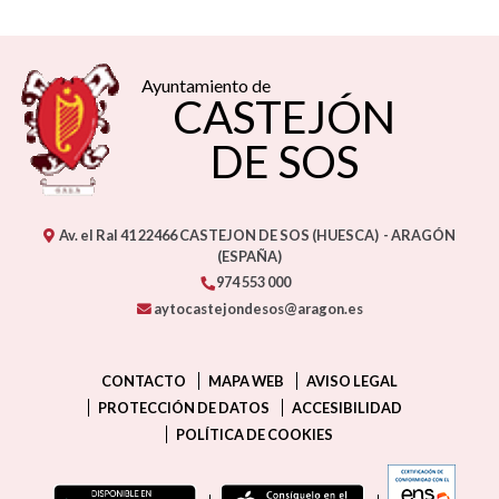
CASTEJÓN
DE SOS
Av. el Ral 41
22466
CASTEJON DE SOS (HUESCA)
- ARAGÓN
(ESPAÑA)
974 553 000
aytocastejondesos@aragon.es
CONTACTO
MAPA WEB
AVISO LEGAL
PROTECCIÓN DE DATOS
ACCESIBILIDAD
POLÍTICA DE COOKIES
ENLAC